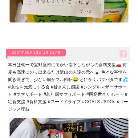
2021年06月23日 20:33:18
本日は朝一で宜野座村に向かい南下しながらの食料支援🚗 何
度も高速にのり出来るだけ沢山の人達の元へ🍙 色々な事情を
聞き過ぎて、少ない脳がフル回転😅 とにかくバタバタです💦
#女性を元気にする会 #皆さんに感謝 #シングルマザーサポー
ト #ママサポート #若年層ママサポート #困窮世帯サポート #
宅食支援 #食料支援 #フードドライブ #GOALS #SDGs #ゴー
ジャス理枝