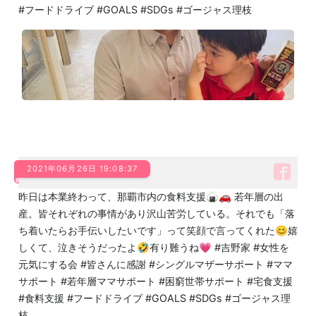
#フードドライブ #GOALS #SDGs #ゴージャス理枝
2021年06月26日 19:08:37
昨日は本業終わって、那覇市内の食料支援🍙🚗 若年層の出
産。皆それぞれの事情があり沢山苦労している。それでも「落
ち着いたらお手伝いしたいです」って笑顔で言ってくれた😊嬉
しくて、泣きそうだったよ🤣有り難うね💗 #吉野家 #女性を
元気にする会 #皆さんに感謝 #シングルマザーサポート #ママ
サポート #若年層ママサポート #困窮世帯サポート #宅食支援
#食料支援 #フードドライブ #GOALS #SDGs #ゴージャス理
枝