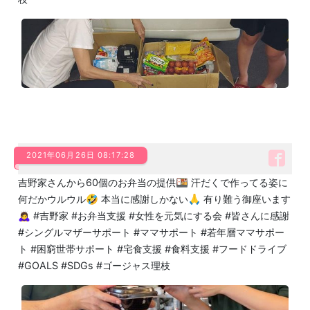
2021年06月26日 08:17:28
吉野家さんから60個のお弁当の提供🍱 汗だくで作ってる姿に
何だかウルウル🤣 本当に感謝しかない🙏 有り難う御座います
🙇‍♀️ #吉野家 #お弁当支援 #女性を元気にする会 #皆さんに感謝
#シングルマザーサポート #ママサポート #若年層ママサポー
ト #困窮世帯サポート #宅食支援 #食料支援 #フードドライブ
#GOALS #SDGs #ゴージャス理枝