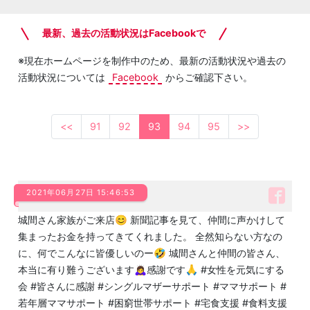
最新、過去の活動状況はFacebookで
※現在ホームページを制作中のため、最新の活動状況や過去の
活動状況については
Facebook
からご確認下さい。
<<
91
92
93
94
95
>>
2021年06月27日 15:46:53
城間さん家族がご来店😊 新聞記事を見て、仲間に声かけして
集まったお金を持ってきてくれました。 全然知らない方なの
に、何でこんなに皆優しいのー🤣 城間さんと仲間の皆さん、
本当に有り難うございます🙇‍♀️感謝です🙏 #女性を元気にする
会 #皆さんに感謝 #シングルマザーサポート #ママサポート #
若年層ママサポート #困窮世帯サポート #宅食支援 #食料支援