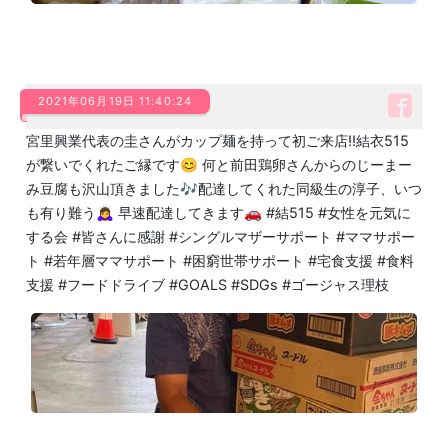
2021年06月19日 11:40:24
宮里興業代表の圭さんがカップ麺を持って初ご来店‼️結衣515
が繋いでくれたご縁です😊 何と前田鶏卵さんからのじーまー
み豆腐も沢山頂きました🎶配達してくれた同級生の淳子、いつ
も有り難う🙇‍♀️ 早速配達してきます🚗 #結515 #女性を元気に
する会 #皆さんに感謝 #シングルマザーサポート #ママサポー
ト #若年層ママサポート #困窮世帯サポート #宅食支援 #食料
支援 #フードドライブ #GOALS #SDGs #ゴージャス理枝