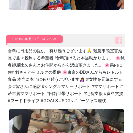
2021年06月21日 14:25:20
食料に日用品の提供、有り難うございます🙏 緊急事態宣言延
長で益々殺到する希望者‼️食料頂けると本当助かります。 🌸鍼
灸師屋比久さんとお仲間からから沢山頂きました。 🌸県内に
住むNさんからミルクの提供 🌸東京のDDさんからもレトルト
食品 本当に本当に有り難うございます🙇‍♀️ #女性を元気にする
会 #皆さんに感謝 #シングルマザーサポート #ママサポート #
若年層ママサポート #困窮世帯サポート #宅食支援 #食料支援
#フードドライブ #GOALS #SDGs #ゴージャス理枝