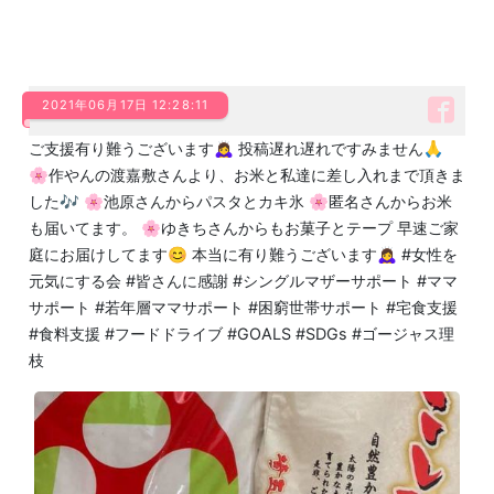
2021年06月17日 12:28:11
ご支援有り難うございます🙇‍♀️ 投稿遅れ遅れですみません🙏
🌸作やんの渡嘉敷さんより、お米と私達に差し入れまで頂きま
した🎶 🌸池原さんからパスタとカキ氷 🌸匿名さんからお米
も届いてます。 🌸ゆきちさんからもお菓子とテープ 早速ご家
庭にお届けしてます😊 本当に有り難うございます🙇‍♀️ #女性を
元気にする会 #皆さんに感謝 #シングルマザーサポート #ママ
サポート #若年層ママサポート #困窮世帯サポート #宅食支援
#食料支援 #フードドライブ #GOALS #SDGs #ゴージャス理
枝