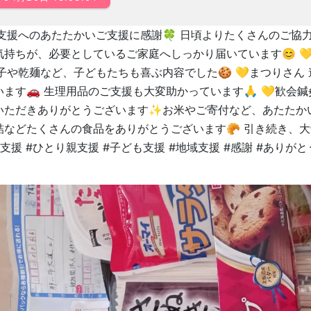
食支援へのあたたかいご支援に感謝🍀 日頃よりたくさんのご協
気持ちが、必要としているご家庭へしっかり届いています😊 
子や乾麺など、子どもたちも喜ぶ内容でした🍪 💛まつりさん
います🚗 生理用品のご支援も大変助かっています🙏 💛歓会
いただきありがとうございます✨お米やご寄付など、あたたかいお
詰などたくさんの食品をありがとうございます🥐 引き続き、
支援 #ひとり親支援 #子ども支援 #地域支援 #感謝 #ありが