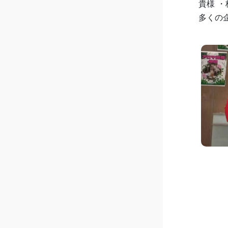
貴様 
多くの