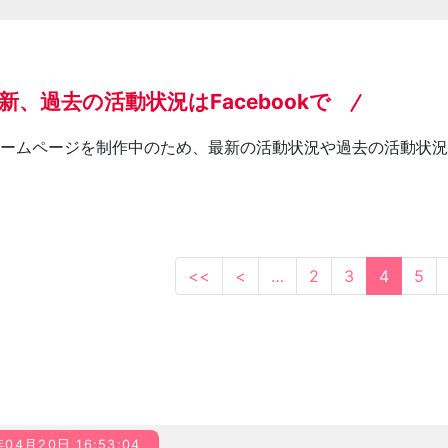
新、過去の活動状況はFacebookで
ホームページを制作中のため、最新の活動状況や過去の活動状
<<
<
…
2
3
4
5
年04月20日 16:53:04