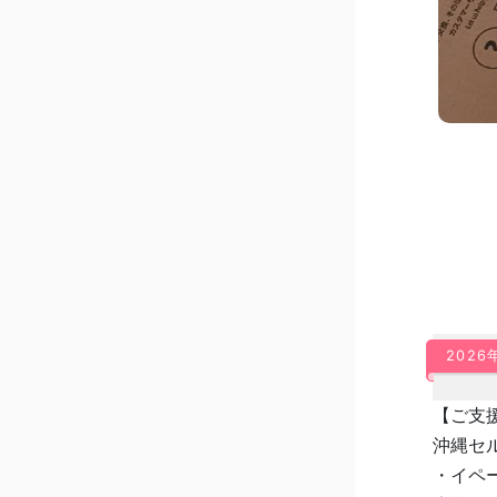
2026年
【ご支
沖縄セ
・イペ