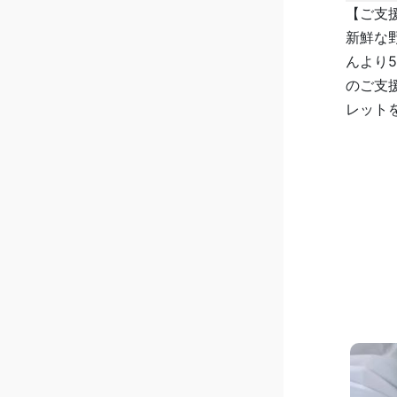
【ご支
新鮮な
んより
のご支
レットを