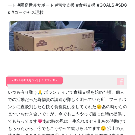
ート #困窮世帯サポート #宅食支援 #食料支援 #GOALS #SDG
s #ゴージャス理枝
2021年01月22日 10:19:07
いつも有り難う🙏 ボランティアで食糧支援を始めた頃、個人
での活動だった為物資の調達が難しく困っていた所、フードバ
ンクに直談判したら快く食糧提供をしてくれた😊あの時からの
長〜いお付き合いですが、今でもこうやって困った時は提供し
てもらってます💗あの時の恩は一生忘れません‼️ あの時助けて
もらったから、今でもこうやって続けられてます😊 沢山の人