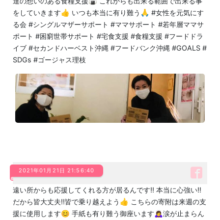
達の想いのある食糧支援🍙 これからも出来る範囲で出来る事
をしていきます👍 いつも本当に有り難う🙏 #女性を元気にす
る会 #シングルマザーサポート #ママサポート #若年層ママサ
ポート #困窮世帯サポート #宅食支援 #食糧支援 #フードドラ
イブ #セカンドハーベスト沖縄 #フードバンク沖縄 #GOALS #
SDGs #ゴージャス理枝
2021年01月21日 21:56:40
遠い所からも応援してくれる方が居るんです‼️ 本当に心強い‼️
だから皆大丈夫‼️皆で乗り越えよう👍 こちらの寄附は来週の支
援に使用します😊 手紙も有り難う御座います🙇‍♀️涙が止まらん