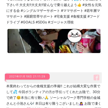
下さい‼️ 大丈夫‼️大丈夫‼️皆んなで乗り越えよう👍 #女性を元気
にする会 #シングルマザーサポート #ママサポート #若年層マ
マサポート #困窮世帯サポート #宅食支援 #食糧支援 #フード
ドライブ #GOALS #SDGs #ゴージャス理枝
2021年01月19日 21:11:29
本業終わってからの食糧支援の準備‼️ これが結構大変な作業で
して💦 今回ボランティアの方が手伝ってくれたお陰で、30分
で終了😊本当に有り難い🙏 ソーシャルワーク専門学校の金城
さんと小池さん🎶 本日は有り難うございました🙇‍♀️ お陰で凄く