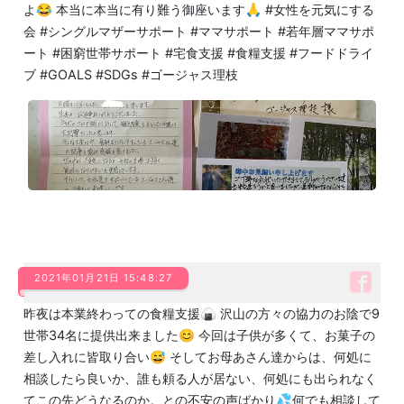
よ😂 本当に本当に有り難う御座います🙏 #女性を元気にする
会 #シングルマザーサポート #ママサポート #若年層ママサポ
ート #困窮世帯サポート #宅食支援 #食糧支援 #フードドライ
ブ #GOALS #SDGs #ゴージャス理枝
2021年01月21日 15:48:27
昨夜は本業終わっての食糧支援🍙 沢山の方々の協力のお陰で9
世帯34名に提供出来ました😊 今回は子供が多くて、お菓子の
差し入れに皆取り合い😅 そしてお母あさん達からは、何処に
相談したら良いか、誰も頼る人が居ない、何処にも出られなく
てこの先どうなるのか。との不安の声ばかり💦何でも相談して