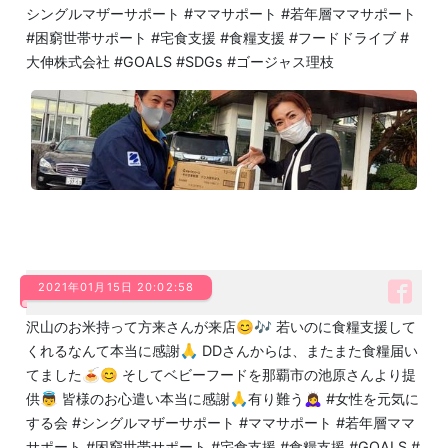
シングルマザーサポート #ママサポート #若年層ママサポート
#困窮世帯サポート #宅食支援 #食糧支援 #フードドライブ #
大伸株式会社 #GOALS #SDGs #ゴージャス理枝
2021年01月15日 20:02:58
沢山のお米持って方来さんが来店😊🎶 若いのに食糧支援して
くれるなんて本当に感謝🙏 DDさんからは、またまた食糧届い
てました🍝😊 そしてベビーフードを那覇市の池原さんより提
供👼 皆様のお心遣い本当に感謝🙏有り難う🙇‍♀️ #女性を元気に
する会 #シングルマザーサポート #ママサポート #若年層ママ
サポート #困窮世帯サポート #宅食支援 #食糧支援 #GOALS #