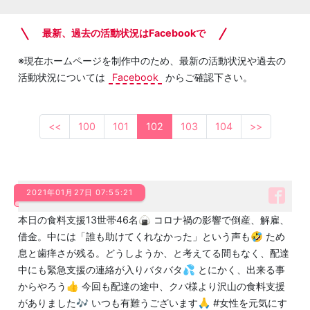
最新、過去の活動状況はFacebookで
※現在ホームページを制作中のため、最新の活動状況や過去の
活動状況については
Facebook
からご確認下さい。
<<
100
101
102
103
104
>>
2021年01月27日 07:55:21
本日の食料支援13世帯46名🍙 コロナ禍の影響で倒産、解雇、
借金。中には「誰も助けてくれなかった」という声も🤣 ため
息と歯痒さが残る。どうしようか、と考えてる間もなく、配達
中にも緊急支援の連絡が入りバタバタ💦 とにかく、出来る事
からやろう👍 今回も配達の途中、クバ様より沢山の食料支援
がありました🎶 いつも有難うございます🙏 #女性を元気にす