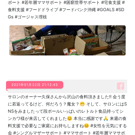
ポート #若年層ママサポート #困窮世帯サポート #宅食支援 #
食料支援 #フードドライブ #フードバンク沖縄 #GOALS #SD
Gs #ゴージャス理枝
2021年01月22日 21:12:43
サロンのオーナー久保さんから沢山の食料頂きました‼️ 会う度
に若返ってるけど、何だろう？魔女？😁 そして、サロンにはS
NSをみましたって段ボールいっぱいのレトルト食品持ってシ
ンカワ様が来店してくれました😊 本当に感謝です🙏 来週の食
料支援で必要なご家庭にお持ちしますね😊 #女性を元気にする
会 #シングルマザーサポート #ママサポート #若年層ママサポ