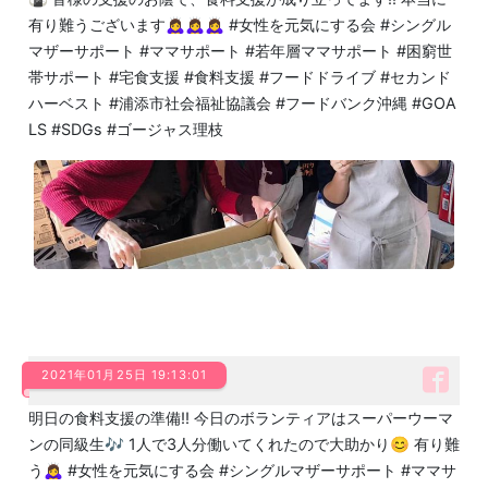
有り難うございます🙇‍♀️🙇‍♀️🙇‍♀️ #女性を元気にする会 #シングル
マザーサポート #ママサポート #若年層ママサポート #困窮世
帯サポート #宅食支援 #食料支援 #フードドライブ #セカンド
ハーベスト #浦添市社会福祉協議会 #フードバンク沖縄 #GOA
LS #SDGs #ゴージャス理枝
2021年01月25日 19:13:01
明日の食料支援の準備‼️ 今日のボランティアはスーパーウーマ
ンの同級生🎶 1人で3人分働いてくれたので大助かり😊 有り難
う🙇‍♀️ #女性を元気にする会 #シングルマザーサポート #ママサ