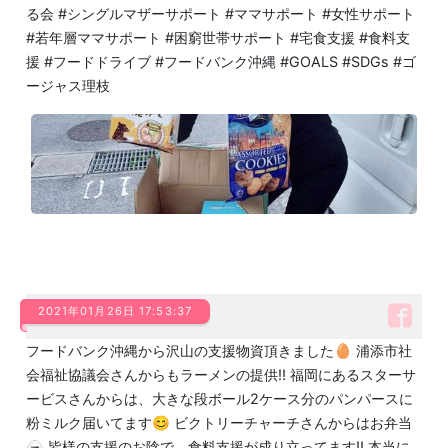
る会 #シングルマザーサポート #ママサポート #女性サポート
#若年層ママサポート #困窮世帯サポート #宅食支援 #食料支
援 #フードドライブ #フードバンク沖縄 #GOALS #SDGs #ゴ
ージャス理枝
2021年01月26日 17:53:37
フードバンク沖縄から沢山の支援物資頂きました🥚 浦添市社
会福祉協議会さんからもラーメンの提供‼️ 福岡にあるスターサ
ービスさんからは、大きな段ボール2ケース分のパンパースに
粉ミルク届いてます😊 ビクトリーチャーチさんからはお弁当
🍙 皆様の支援のお陰で、食料支援が成り立ってます‼️ 本当に