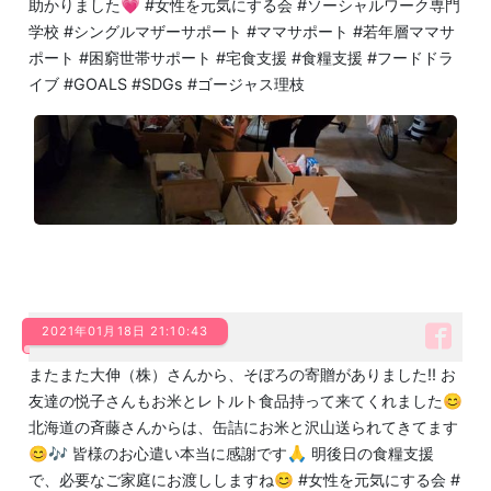
助かりました💗 #女性を元気にする会 #ソーシャルワーク専門
学校 #シングルマザーサポート #ママサポート #若年層ママサ
ポート #困窮世帯サポート #宅食支援 #食糧支援 #フードドラ
イブ #GOALS #SDGs #ゴージャス理枝
2021年01月18日 21:10:43
またまた大伸（株）さんから、そぼろの寄贈がありました‼️ お
友達の悦子さんもお米とレトルト食品持って来てくれました😊
北海道の斉藤さんからは、缶詰にお米と沢山送られてきてます
😊🎶 皆様のお心遣い本当に感謝です🙏 明後日の食糧支援
で、必要なご家庭にお渡ししますね😊 #女性を元気にする会 #